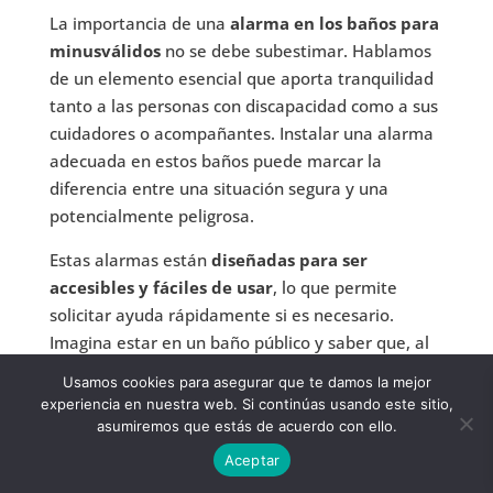
La importancia de una
alarma en los baños para
minusválidos
no se debe subestimar. Hablamos
de un elemento esencial que aporta tranquilidad
tanto a las personas con discapacidad como a sus
cuidadores o acompañantes. Instalar una alarma
adecuada en estos baños puede marcar la
diferencia entre una situación segura y una
potencialmente peligrosa.
Estas alarmas están
diseñadas para ser
accesibles y fáciles de usar
, lo que permite
solicitar ayuda rápidamente si es necesario.
Imagina estar en un baño público y saber que, al
simple alcance de un botón o cuerda, puedes
Usamos cookies para asegurar que te damos la mejor
alertar a alguien en caso de emergencia. No solo
experiencia en nuestra web. Si continúas usando este sitio,
brinda seguridad, sino que también promueve la
asumiremos que estás de acuerdo con ello.
independencia y confianza de quienes usan el
Aceptar
espacio.